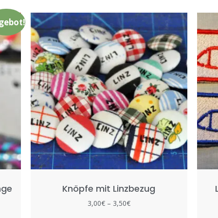
gebot!
nge
Knöpfe mit Linzbezug
3,00
€
–
3,50
€