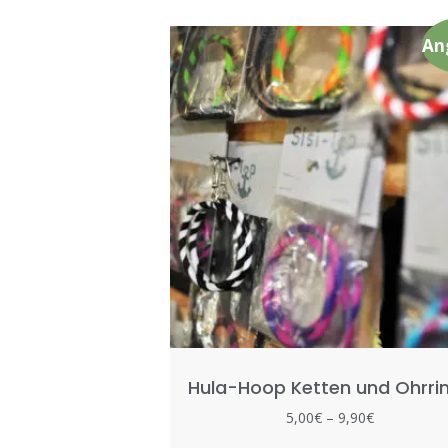
An
Hula-Hoop Ketten und Ohrri
5,00
€
–
9,90
€